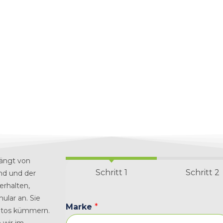
hängt von
Schritt 1
Schritt 2
nd und der
erhalten,
mular an.
Sie
Marke
*
Autos kümmern.