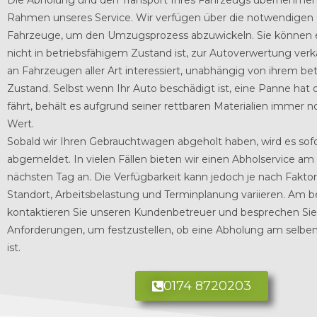
Die Abholung und den Transport Ihres Fahrzeugs übernehmen
Rahmen unseres Service. Wir verfügen über die notwendigen
Fahrzeuge, um den Umzugsprozess abzuwickeln.
Sie können e
nicht in betriebsfähigem Zustand ist, zur Autoverwertung verk
an Fahrzeugen aller Art interessiert, unabhängig von ihrem be
Zustand. Selbst wenn Ihr Auto beschädigt ist, eine Panne hat 
fährt, behält es aufgrund seiner rettbaren Materialien immer 
Wert.
Sobald wir Ihren Gebrauchtwagen abgeholt haben, wird es sofo
abgemeldet.
In vielen Fällen bieten wir einen Abholservice am
nächsten Tag an. Die Verfügbarkeit kann jedoch je nach Fakto
Standort, Arbeitsbelastung und Terminplanung variieren. Am 
kontaktieren Sie unseren Kundenbetreuer und besprechen Sie
Anforderungen, um festzustellen, ob eine Abholung am selbe
ist.
0174 8720203