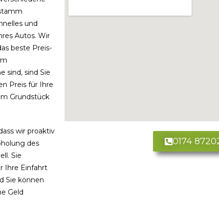
enstamm
hnelles und
res Autos.
Wir
das beste Preis-
nem
 sind, sind Sie
n Preis für Ihre
rem Grundstück
dass wir proaktiv
0174 8720
bholung des
ll. Sie
 Ihre Einfahrt
nd Sie können
me Geld