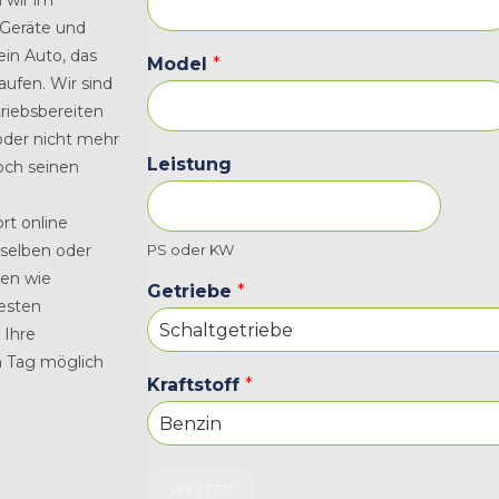
 wir im
 Geräte und
in Auto, das
Model
*
aufen. Wir sind
triebsbereiten
oder nicht mehr
Leistung
noch seinen
rt online
 selben oder
PS oder KW
ren wie
Getriebe
*
besten
 Ihre
n Tag möglich
Kraftstoff
*
WEITER